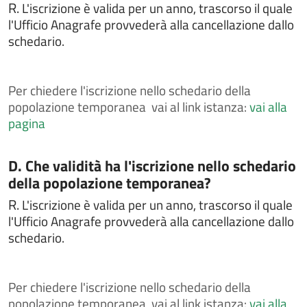
R.
L'iscrizione è valida per un anno, trascorso il quale
Chiedere la rettifica di dati anagrafici in atti di stato
l'Ufficio Anagrafe provvederà alla cancellazione dallo
civile
schedario.
Chiedere la sepoltura nei cimiteri comunali
Chiedere un interpello
Per
chiedere l'iscrizione nello schedario della
Chiedere un rimborso per erroneo versamento
popolazione temporanea vai al link istanza:
vai alla
Comunicare i dati del conducente o del locatario a
pagina
seguito di un accertamento di violazione
Comunicazione di ospitalità - alloggio - assunzione -
Categoria:
D. Che validità ha l'iscrizione nello schedario
cessione di immobile in favore di cittadino
staniero/apolide
della popolazione temporanea?
Contestazioni e ricorsi a verbali o atti di
R.
L'iscrizione è valida per un anno, trascorso il quale
accertamento
l'Ufficio Anagrafe provvederà alla cancellazione dallo
Contributo per il superamento e l'eliminazione di
schedario.
barriere architettoniche in edifici privati
Contributo per l’acquisto di libri di testo
Per
chiedere l'iscrizione nello schedario della
Costituire un'unione civile
popolazione temporanea vai al link istanza:
vai alla