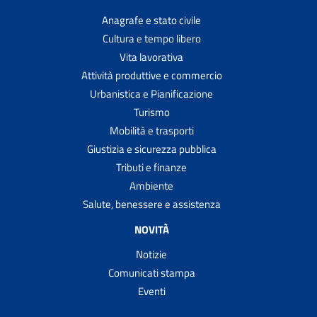
Scegliere il regime patrimoniale
Anagrafe e stato civile
Cultura e tempo libero
Scuola dell'infanzia
Vita lavorativa
Segnalazione al Comando di Polizia Locale
Attività produttive e commercio
Segnalazione e procedura di rimozione per un veicolo
Urbanistica e Pianificazione
abbandonato
Turismo
Segnalazione/reclamo in materia di cyberbullismo
Mobilità e trasporti
Suggerimenti e Segnalazioni
Giustizia e sicurezza pubblica
TARI - Tassa rifiuti
Tributi e finanze
Ambiente
Trascrivere atti di stato civile formati all'estero
Salute, benessere e assistenza
Trasportare cadaveri, ceneri o resti mortali all'estero
NOVITÀ
Trasportare salme, cadaveri, ceneri o resti mortali
all'interno del territorio italiano
Notizie
Trasporto scolastico scuolabus
Comunicati stampa
Eventi
Votare al proprio domicilio
Votare presso ospedali, case di riposo e carceri