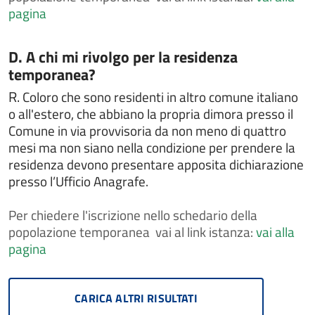
Denuncia di smarrimento sottrazione distruzione
pagina
carta di circolazione o patente di guida
Depositare o ritirare le disposizioni anticipate di
Categoria:
D. A chi mi rivolgo per la residenza
trattamento (DAT)
temporanea?
Dichiarare l'avvenuta riconciliazione con il coniuge
R.
Coloro che sono residenti in altro comune italiano
Dichiarare l'esatta indicazione del nome composto da
o all'estero, che abbiano la propria dimora presso il
più elementi
Comune in via provvisoria da non meno di quattro
Dichiarazione di dimora abituale per cittadini
mesi ma non siano nella condizione per prendere la
extracomunitari
residenza devono presentare apposita dichiarazione
Dissequestro di veicoli sequestrati perchè sprovvisti
presso l’Ufficio Anagrafe.
di assicurazione
Donazione degli organi
Per
chiedere l'iscrizione nello schedario della
popolazione temporanea vai al link istanza:
FAQ
vai alla
pagina
Gestire un'area verde
IMU - Imposta Municipale Unica
Intrattenimenti, spettacoli, eventi e manifestazioni
CARICA ALTRI RISULTATI