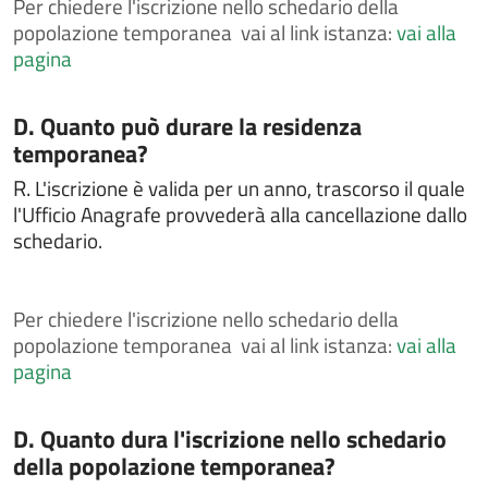
Per
chiedere l'iscrizione nello schedario della
Chiedere l'attribuzione del cognome materno al
popolazione temporanea vai al link istanza:
vai alla
momento della nascita
pagina
Chiedere l'autorizzazione al trasporto e alla
cremazione
Categoria:
D. Quanto può durare la residenza
Chiedere l'autorizzazione alla esumazione,
temporanea?
estumulazione o traslazione
R.
L'iscrizione è valida per un anno, trascorso il quale
Chiedere la cittadinanza italiana
l'Ufficio Anagrafe provvederà alla cancellazione dallo
Chiedere la concessione di spazi comunali per
schedario.
attività culturali o sportive
Chiedere la concessione, il rinnovo e/o la rinuncia di
loculo od ossario
Per
chiedere l'iscrizione nello schedario della
Chiedere la concessione, il rinnovo e/o la rinuncia di
popolazione temporanea vai al link istanza:
vai alla
loculo od ossario
pagina
Chiedere la consultazione e la copia delle liste
elettorali
Categoria:
D. Quanto dura l'iscrizione nello schedario
Chiedere la legalizzazione di fotografia
della popolazione temporanea?
Chiedere la pubblicazione di matrimonio