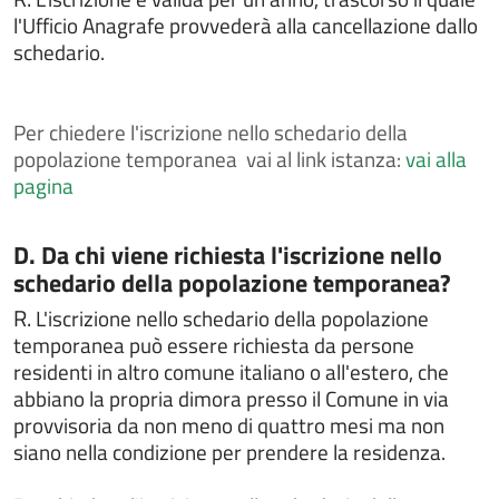
Chiedere il rilascio del passaporto
l'Ufficio Anagrafe provvederà alla cancellazione dallo
Chiedere il rilascio della tessera elettorale
schedario.
Chiedere il rilascio di certificati anagrafici
Chiedere il rilascio di certificati ed estratti di atti di
stato civile
Per
chiedere l'iscrizione nello schedario della
popolazione temporanea vai al link istanza:
vai alla
Chiedere il rilascio di certificati ed estratti di leva
pagina
militare
Chiedere il rilascio di certificato di iscrizione alle liste
elettorali
Categoria:
D. Da chi viene richiesta l'iscrizione nello
schedario della popolazione temporanea?
Chiedere il rilascio di copia integrale di atti di stato
civile
R.
L'iscrizione nello schedario della popolazione
Chiedere il rilascio o il rinnovo della carta d'identità
temporanea può essere richiesta da persone
elettronica
residenti in altro comune italiano o all'estero, che
Chiedere il voto assistito
abbiano la propria dimora presso il Comune in via
provvisoria da non meno di quattro mesi ma non
Chiedere l'assegnazione del numero civico
siano nella condizione per prendere la residenza.
Chiedere l'attestazione di soggiorno permanente per
i cittadini comunitari