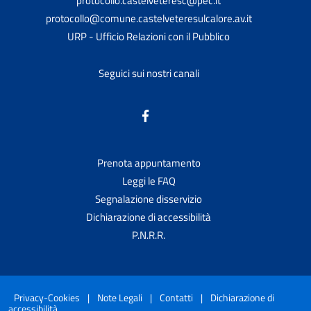
protocollo.castelveteresc@pec.it
protocollo@comune.castelveteresulcalore.av.it
URP - Ufficio Relazioni con il Pubblico
Seguici sui nostri canali
Prenota appuntamento
Leggi le FAQ
Segnalazione disservizio
Dichiarazione di accessibilità
P.N.R.R.
Privacy-Cookies
|
Note Legali
|
Contatti
|
Dichiarazione di
accessibilità