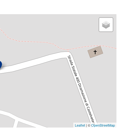
Leaflet
| ©
OpenStreetMap