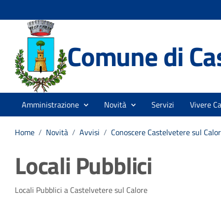
Comune di Cas
Amministrazione
Novità
Servizi
Vivere Ca
Home
/
Novità
/
Avvisi
/
Conoscere Castelvetere sul Calo
Locali Pubblici
Dettagli della notizia
Locali Pubblici a Castelvetere sul Calore