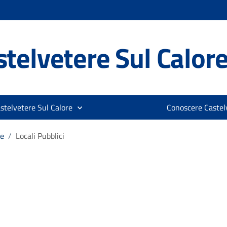
telvetere Sul Calor
stelvetere Sul Calore
Conoscere Castelv
re
/
Locali Pubblici