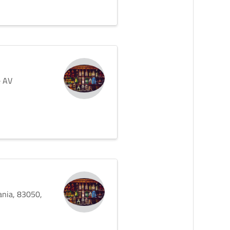
e AV
ania, 83050,