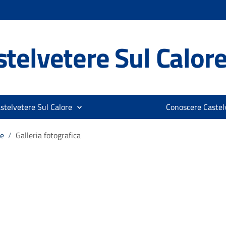
telvetere Sul Calor
stelvetere Sul Calore
Conoscere Castelv
re
/
Galleria fotografica