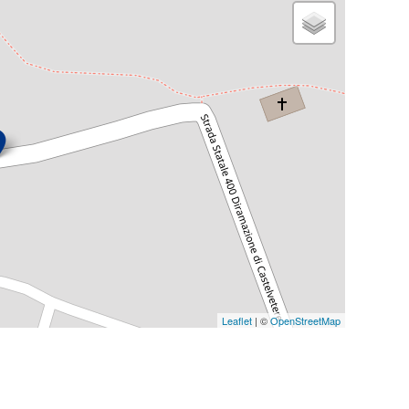
Leaflet
| ©
OpenStreetMap