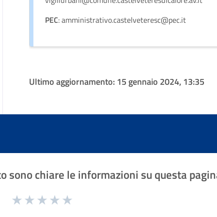
vigiliurbani@comune.castelveteresulcalore.av.it
PEC
: amministrativo.castelveteresc@pec.it
Ultimo aggiornamento:
15 gennaio 2024, 13:35
o sono chiare le informazioni su questa pagin
1 a 5 stelle la pagina
Valuta 1 stelle su 5
Valuta 2 stelle su 5
Valuta 3 stelle su 5
Valuta 4 stelle su 5
Valuta 5 stelle su 5