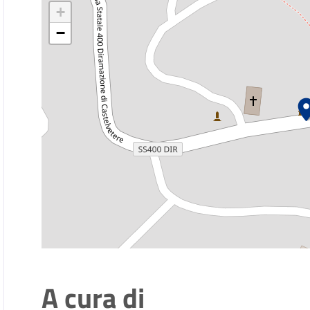
+
−
A cura di