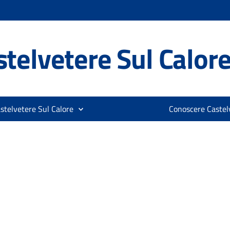
telvetere Sul Calor
stelvetere Sul Calore
Conoscere Castelv