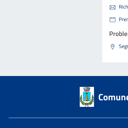
Rich
Pre
Proble
Segn
Comune 