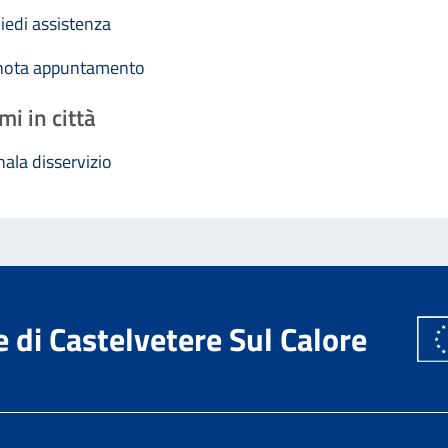
iedi assistenza
nota appuntamento
mi in città
ala disservizio
di Castelvetere Sul Calore