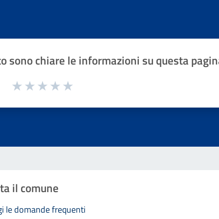
o sono chiare le informazioni su questa pagin
1 a 5 stelle la pagina
Valuta 1 stelle su 5
Valuta 2 stelle su 5
Valuta 3 stelle su 5
Valuta 4 stelle su 5
Valuta 5 stelle su 5
ta il comune
i le domande frequenti