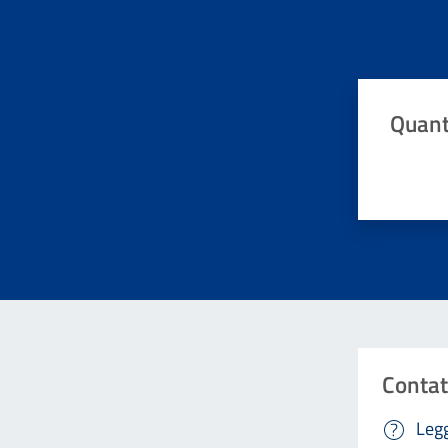
Quant
Valuta da 
Contat
Legg