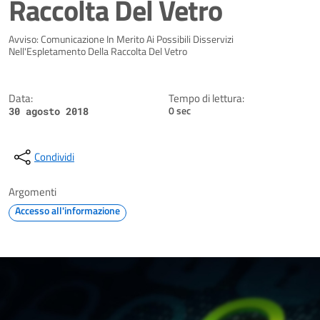
Raccolta Del Vetro
Dettagli della notizia
Avviso: Comunicazione In Merito Ai Possibili Disservizi
Nell'Espletamento Della Raccolta Del Vetro
Data:
Tempo di lettura:
0 sec
30 agosto 2018
Condividi
Argomenti
Accesso all'informazione