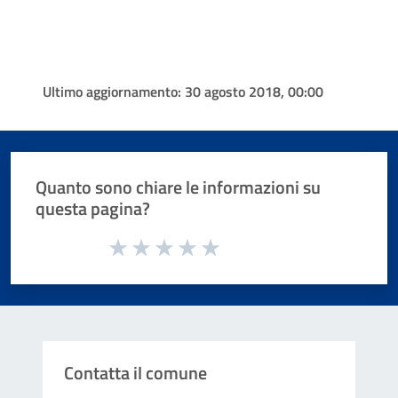
Ultimo aggiornamento:
30 agosto 2018, 00:00
Quanto sono chiare le informazioni su
questa pagina?
Valuta da 1 a 5 stelle la pagina
Valuta 1 stelle su 5
Valuta 2 stelle su 5
Valuta 3 stelle su 5
Valuta 4 stelle su 5
Valuta 5 stelle su 5
Contatta il comune