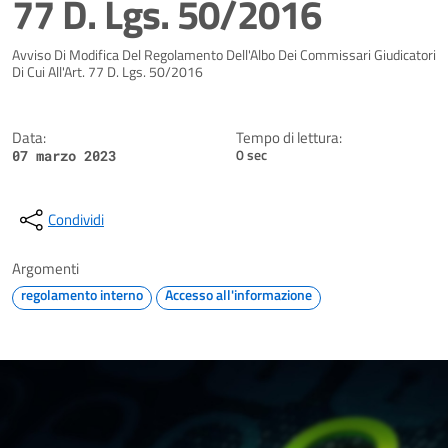
77 D. Lgs. 50/2016
Dettagli della notizia
Avviso Di Modifica Del Regolamento Dell'Albo Dei Commissari Giudicatori
Di Cui All'Art. 77 D. Lgs. 50/2016
Data:
Tempo di lettura:
0 sec
07 marzo 2023
Condividi
Argomenti
regolamento interno
Accesso all'informazione