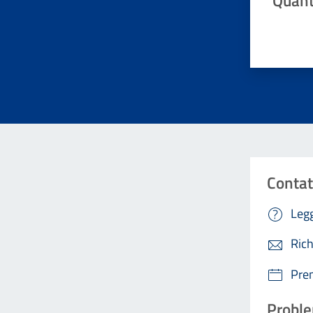
Quant
Valuta da 
Contat
Legg
Rich
Pre
Proble