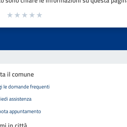
o sono chiare le informazioni su questa pagin
1 a 5 stelle la pagina
Valuta 1 stelle su 5
Valuta 2 stelle su 5
Valuta 3 stelle su 5
Valuta 4 stelle su 5
Valuta 5 stelle su 5
ta il comune
i le domande frequenti
iedi assistenza
nota appuntamento
mi in città