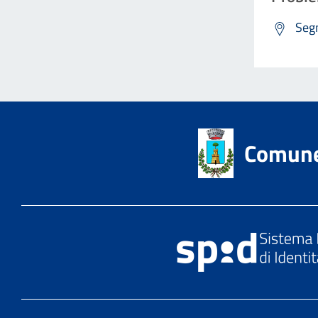
Segn
Comune 