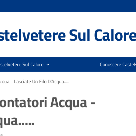
telvetere Sul Calor
stelvetere Sul Calore
Conoscere Castelv
qua - Lasciate Un Filo D'Acqua.....
ontatori Acqua -
ua.....
....