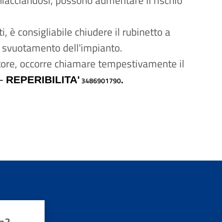
iacciandosi, possono aumentare il rischio
ti, è consigliabile chiudere il rubinetto a
 svuotamento dell'impianto.
tatore, occorre chiamare tempestivamente il
-
.
REPERIBILITA'
3486901
790