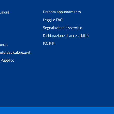
Prenota appuntamento
Calore
Leggi le FAQ
Segnalazione disservizio
Dichiarazione di accessibilità
P.N.R.R.
ec.it
teresulcalore.av.it
Ciao 👋
l Pubblico
Come posso esserti utile?
smart_toy