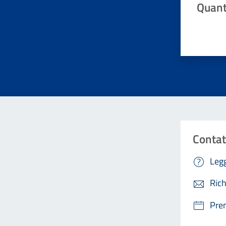
Quant
Valuta da 
Contat
Legg
Rich
Pre