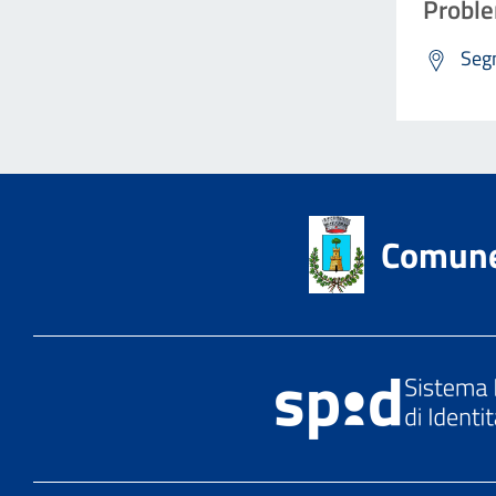
Proble
Segn
Comune 