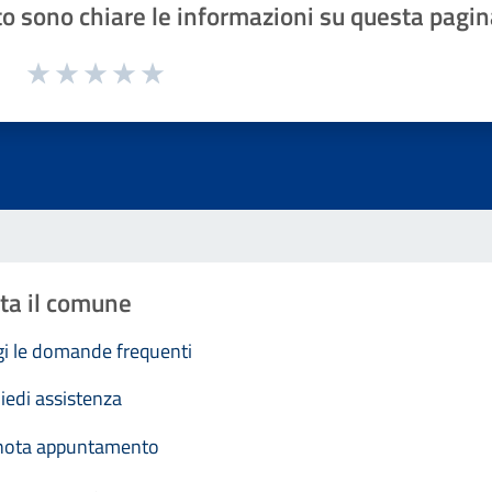
o sono chiare le informazioni su questa pagin
1 a 5 stelle la pagina
Valuta 1 stelle su 5
Valuta 2 stelle su 5
Valuta 3 stelle su 5
Valuta 4 stelle su 5
Valuta 5 stelle su 5
ta il comune
i le domande frequenti
iedi assistenza
nota appuntamento