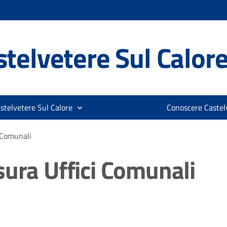
telvetere Sul Calor
stelvetere Sul Calore
Conoscere Castelv
 Comunali
sura Uffici Comunali