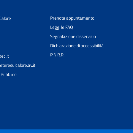
Prenota appuntamento
Calore
Leggi le FAQ
Segnalazione disservizio
Dichiarazione di accessibilità
P.N.R.R.
ec.it
teresulcalore.av.it
Ciao 👋
l Pubblico
Come posso esserti utile?
smart_toy