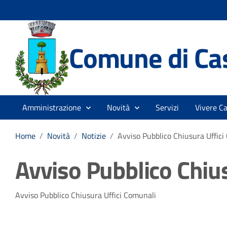
Comune di Cas
Amministrazione
Novità
Servizi
Vivere Ca
Home
/
Novità
/
Notizie
/
Avviso Pubblico Chiusura Uffici
Avviso Pubblico Chiu
Dettagli della notizia
Avviso Pubblico Chiusura Uffici Comunali