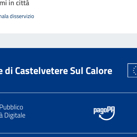
mi in città
ala disservizio
di Castelvetere Sul Calore