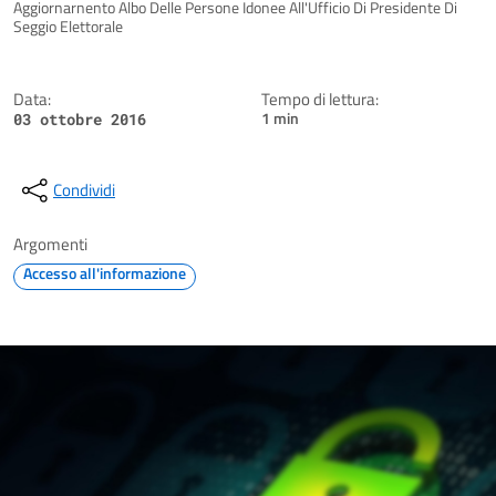
Dettagli della notizia
Aggiornarnento Albo Delle Persone Idonee All'Ufficio Di Presidente Di
Seggio Elettorale
Data:
Tempo di lettura:
1 min
03 ottobre 2016
Condividi
Argomenti
Accesso all'informazione