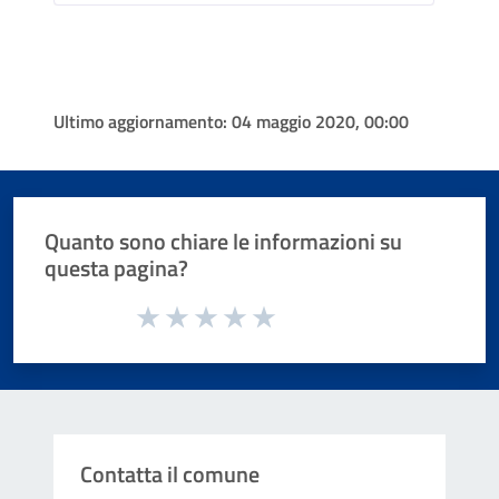
Ultimo aggiornamento:
04 maggio 2020, 00:00
Quanto sono chiare le informazioni su
questa pagina?
Valuta da 1 a 5 stelle la pagina
Valuta 1 stelle su 5
Valuta 2 stelle su 5
Valuta 3 stelle su 5
Valuta 4 stelle su 5
Valuta 5 stelle su 5
Contatta il comune