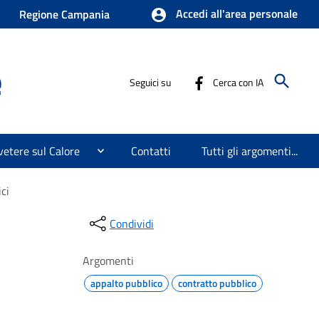
Accedi all'area personale
Regione Campania
e
Seguici su
Cerca con IA
etere sul Calore
Contatti
Tutti gli argomenti...
ci
Condividi
Argomenti
appalto pubblico
contratto pubblico