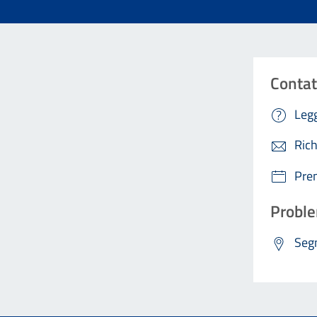
Contat
Legg
Rich
Pre
Proble
Segn