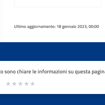
Ultimo aggiornamento:
18 gennaio 2023, 00:00
o sono chiare le informazioni su questa pagin
1 a 5 stelle la pagina
Valuta 1 stelle su 5
Valuta 2 stelle su 5
Valuta 3 stelle su 5
Valuta 4 stelle su 5
Valuta 5 stelle su 5