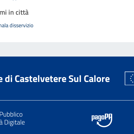
mi in città
ala disservizio
di Castelvetere Sul Calore