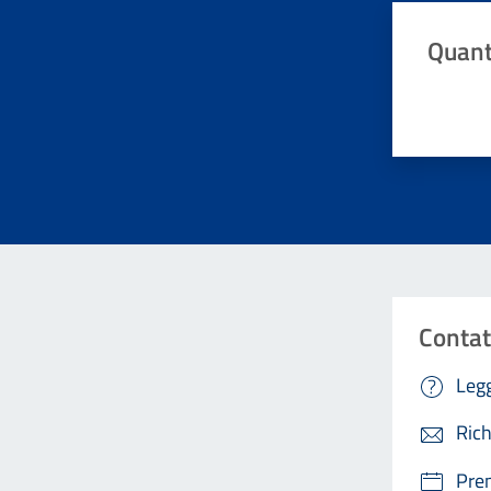
Quant
Valuta da 
Contat
Legg
Rich
Pre