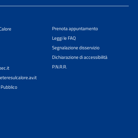
Prenota appuntamento
Calore
Leggi le FAQ
Segnalazione disservizio
Dichiarazione di accessibilità
P.N.R.R.
ec.it
teresulcalore.av.it
Ciao 👋
l Pubblico
Come posso esserti utile?
smart_toy