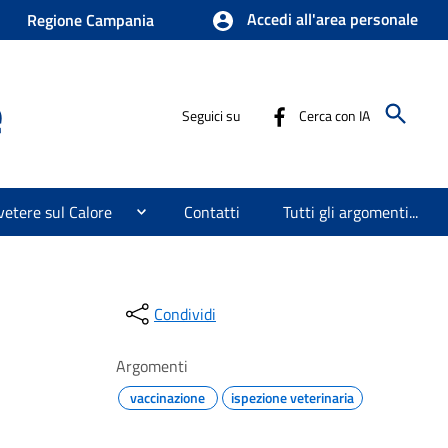
Accedi all'area personale
Regione Campania
e
Seguici su
Cerca con IA
etere sul Calore
Contatti
Tutti gli argomenti...
Condividi
Argomenti
vaccinazione
ispezione veterinaria