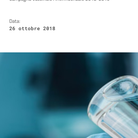
Dettagli della notizia
Data:
26 ottobre 2018