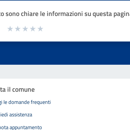
o sono chiare le informazioni su questa pagin
1 a 5 stelle la pagina
Valuta 1 stelle su 5
Valuta 2 stelle su 5
Valuta 3 stelle su 5
Valuta 4 stelle su 5
Valuta 5 stelle su 5
ta il comune
i le domande frequenti
iedi assistenza
nota appuntamento