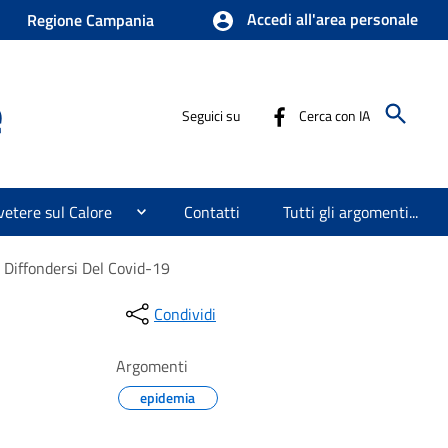
Accedi all'area personale
Regione Campania
e
Seguici su
Cerca con IA
etere sul Calore
Contatti
Tutti gli argomenti...
l Diffondersi Del Covid-19
Condividi
Argomenti
epidemia