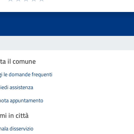
Valuta 1 stelle su 5
Valuta 2 stelle su 5
Valuta 3 stelle su 5
Valuta 4 stelle su 5
Valuta 5 stelle su 5
ta il comune
i le domande frequenti
iedi assistenza
nota appuntamento
mi in città
ala disservizio