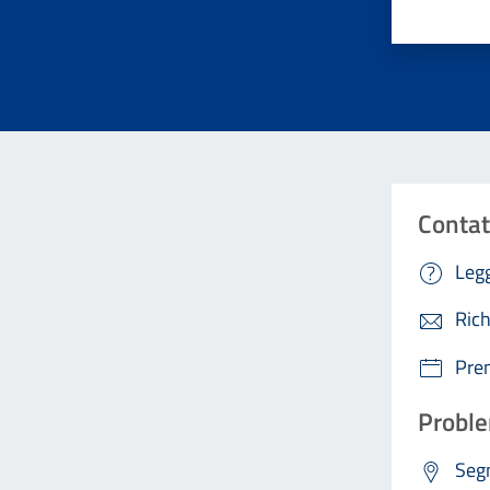
Contat
Legg
Rich
Pre
Proble
Segn