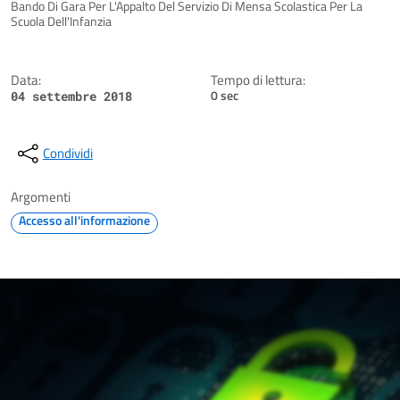
Dettagli della notizia
Bando Di Gara Per L'Appalto Del Servizio Di Mensa Scolastica Per La
Scuola Dell'Infanzia
Data:
Tempo di lettura:
0 sec
04 settembre 2018
Condividi
Argomenti
Accesso all'informazione