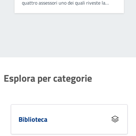
quattro assessori uno dei quali riveste la
carica di vicesindaco. Collabora con il sindaco
nel governo del comune ed opera attraverso
deliberazioni collegiali.
Esplora per categorie
Biblioteca