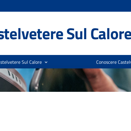
telvetere Sul Calor
stelvetere Sul Calore
Conoscere Castelv