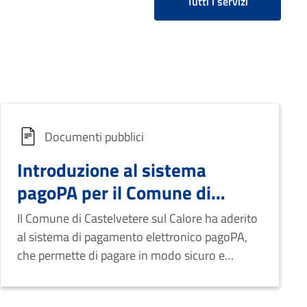
Tutti i servizi
Documenti pubblici
Introduzione al sistema
pagoPA per il Comune di
Castelvetere sul Calore
Il Comune di Castelvetere sul Calore ha aderito
al sistema di pagamento elettronico pagoPA,
che permette di pagare in modo sicuro e
flessibile diversi servizi comunali, senza recarsi
presso un istituto bancario. Il servizio è attivo