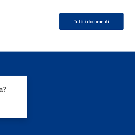
dal 20/03/2018 e non richiede credenziali di
accesso o autenticazione particolari, basta un
indirizzo email valido.
Tutti i documenti
a?