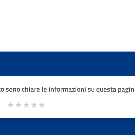
o sono chiare le informazioni su questa pagin
1 a 5 stelle la pagina
Valuta 1 stelle su 5
Valuta 2 stelle su 5
Valuta 3 stelle su 5
Valuta 4 stelle su 5
Valuta 5 stelle su 5