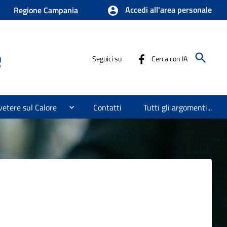
Accedi all'area personale
Regione Campania
e
Seguici su
Cerca con IA
etere sul Calore
Contatti
Tutti gli argomenti...