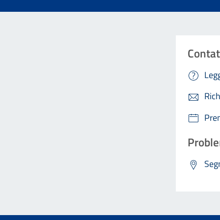
Contat
Legg
Rich
Pre
Proble
Segn