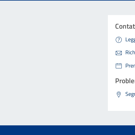
Contat
Legg
Rich
Pre
Proble
Segn