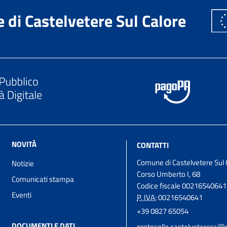
di Castelvetere Sul Calore
NOVITÀ
CONTATTI
Comune di Castelvetere Sul 
Notizie
Corso Umberto I, 68
Comunicati stampa
Codice fiscale 00216540641
Eventi
P. IVA:
00216540641
+39 0827 65054
DOCUMENTI E DATI
protocollo.castelveteresc@p