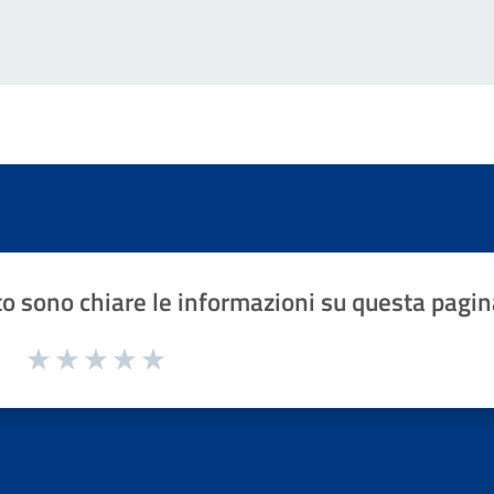
o sono chiare le informazioni su questa pagin
1 a 5 stelle la pagina
Valuta 1 stelle su 5
Valuta 2 stelle su 5
Valuta 3 stelle su 5
Valuta 4 stelle su 5
Valuta 5 stelle su 5