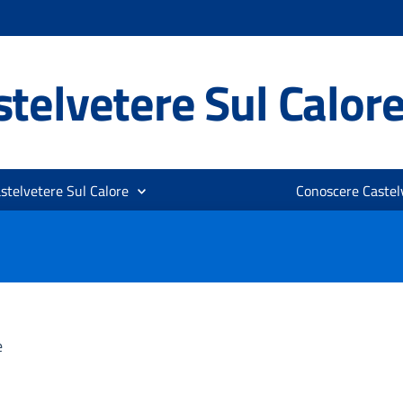
telvetere Sul Calor
stelvetere Sul Calore
Conoscere Castelv
e