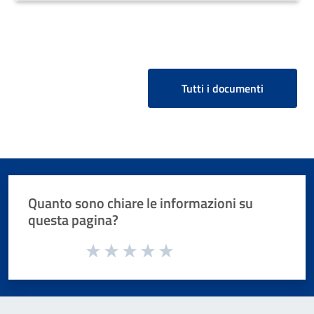
Tutti i documenti
Quanto sono chiare le informazioni su
questa pagina?
Valuta da 1 a 5 stelle la pagina
Valuta 1 stelle su 5
Valuta 2 stelle su 5
Valuta 3 stelle su 5
Valuta 4 stelle su 5
Valuta 5 stelle su 5