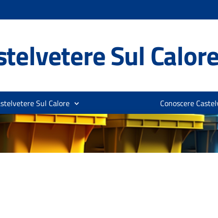
telvetere Sul Calor
stelvetere Sul Calore
Conoscere Castelv