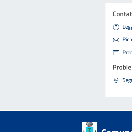
Contat
Legg
Rich
Pre
Proble
Segn