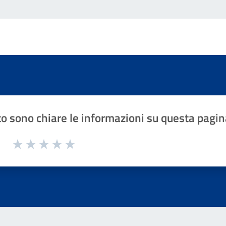
o sono chiare le informazioni su questa pagin
1 a 5 stelle la pagina
Valuta 1 stelle su 5
Valuta 2 stelle su 5
Valuta 3 stelle su 5
Valuta 4 stelle su 5
Valuta 5 stelle su 5