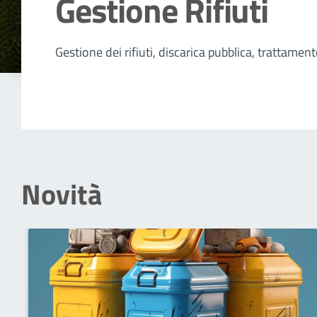
Gestione Rifiuti
Dettagli della notizia
Gestione dei rifiuti, discarica pubblica, trattamento
Novità