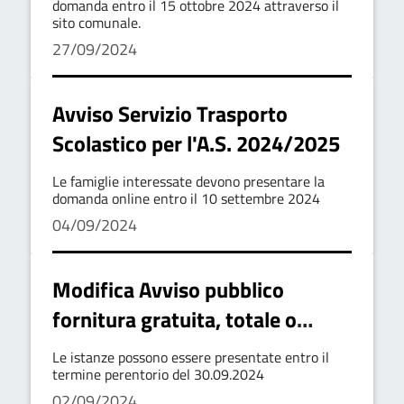
2024/2025
domanda entro il 15 ottobre 2024 attraverso il
sito comunale.
27/09/2024
Avviso Servizio Trasporto
Scolastico per l'A.S. 2024/2025
Le famiglie interessate devono presentare la
domanda online entro il 10 settembre 2024
04/09/2024
Modifica Avviso pubblico
fornitura gratuita, totale o
parziale dei libri di testo per gli
Le istanze possono essere presentate entro il
alunni della scuola secondaria di
termine perentorio del 30.09.2024
02/09/2024