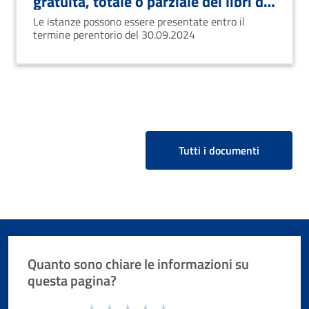
gratuita, totale o parziale dei libri di
testo per gli alunni della scuola
Le istanze possono essere presentate entro il
secondaria di I° grado - anno
termine perentorio del 30.09.2024
scolastico 2024/2025
Tutti i documenti
Quanto sono chiare le informazioni su
questa pagina?
Valuta da 1 a 5 stelle la pagina