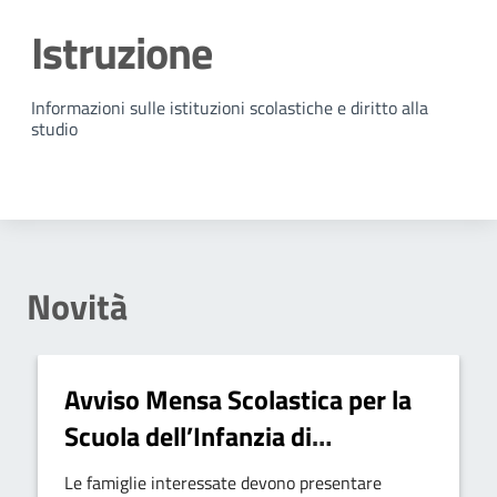
Istruzione
Dettagli della notizia
Informazioni sulle istituzioni scolastiche e diritto alla
studio
Novità
Avviso Mensa Scolastica per la
Scuola dell’Infanzia di
Castelvetere sul Calore - Anno
Le famiglie interessate devono presentare