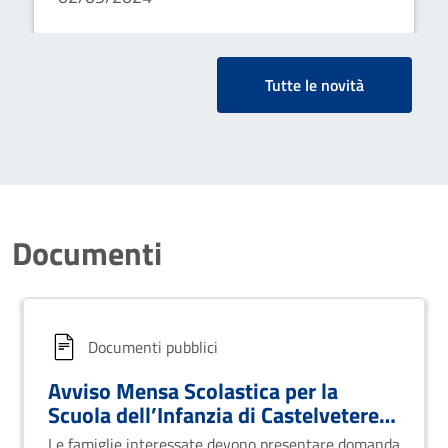
I° grado - anno scolastico
2024/2025
Tutte le novità
Documenti
Documenti pubblici
Avviso Mensa Scolastica per la
Scuola dell’Infanzia di Castelvetere
sul Calore - Anno 2024/2025
Le famiglie interessate devono presentare domanda