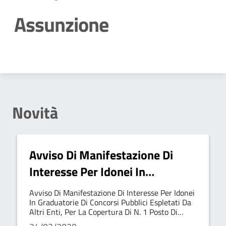
Assunzione
Dettagli della notizia
Novità
Avviso Di Manifestazione Di
Interesse Per Idonei In
Graduatorie Di Concorsi Pubblici
Avviso Di Manifestazione Di Interesse Per Idonei
Espletati Da Altri Enti, Per La
In Graduatorie Di Concorsi Pubblici Espletati Da
Altri Enti, Per La Copertura Di N. 1 Posto Di
Copertura Di N. 1 Posto Di
'Istruttore Direttivo Tecnico', Categoria D1 A