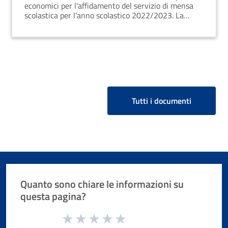
economici per l'affidamento del servizio di mensa
scolastica per l'anno scolastico 2022/2023. La
manifestazione di interesse non è vincolante per il
Comune. L'amministrazione utilizzerà la
piattaforma ASMECOMM per il procedimento.
Tutti i documenti
Quanto sono chiare le informazioni su
questa pagina?
Valuta da 1 a 5 stelle la pagina