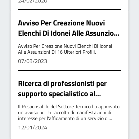
24/02/2020
Tempo Par
'Istruttore Direttivo Tecnico',
Categoria D1 A Tempo Par
Avviso Per Creazione Nuovi
Elenchi Di Idonei Alle Assunzioni
Di 16 Ulteriori Profili.
Avviso Per Creazione Nuovi Elenchi Di Idonei
Alle Assunzioni Di 16 Ulteriori Profili.
07/03/2023
Ricerca di professionisti per
supporto specialistico al
Servizio Urbanistico
Il Responsabile del Settore Tecnico ha approvato
un avviso per la raccolta di manifestazioni di
interesse per l'affidamento di un servizio di
supporto specialistico al Servizio Urbanistico e al
12/01/2024
Responsabile del Procedimento per
l'approvazione del PUC del