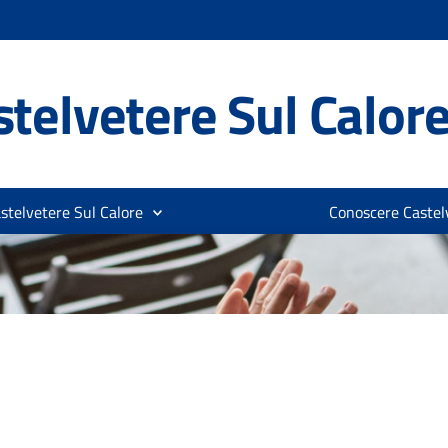
telvetere Sul Calor
stelvetere Sul Calore
Conoscere Castelv