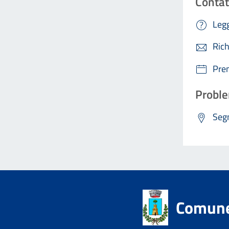
Contat
Legg
Rich
Pre
Proble
Segn
Comune 