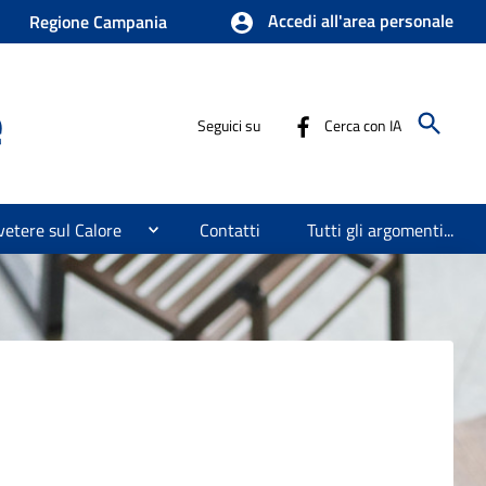
Accedi all'area personale
Regione Campania
e
Seguici su
Cerca con IA
etere sul Calore
Contatti
Tutti gli argomenti...