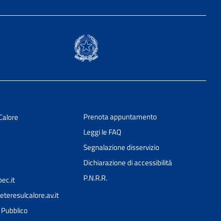
Prenota appuntamento
Calore
Leggi le FAQ
Segnalazione disservizio
Dichiarazione di accessibilità
P.N.R.R.
ec.it
teresulcalore.av.it
l Pubblico
Ciao 👋