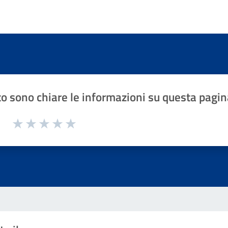
o sono chiare le informazioni su questa pagin
1 a 5 stelle la pagina
Valuta 1 stelle su 5
Valuta 2 stelle su 5
Valuta 3 stelle su 5
Valuta 4 stelle su 5
Valuta 5 stelle su 5