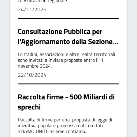
consultazione regionale
24/11/2025
Consultazione Pubblica per
l'Aggiornamento della Sezione
"Rischi Corruttivi e
I cittadini, associazioni e altre realtà territoriali
Trasparenza" del PIAO 2025-
sono invitati a inviare proposte entro l'11
novembre 2024.
2027 del Comune di
22/10/2024
Castelvetere sul Calore
Raccolta firme - 500 Miliardi di
sprechi
Raccolta di firme per una proposta di legge di
iniziativa popolare promossa dal Comitato
STIAMO UNITI insieme contiamo.