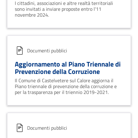
"Rischi Corruttivi e Trasparenza" del
I cittadini, associazioni e altre realtà territoriali
PIAO 2025-2027 del Comune di
sono invitati a inviare proposte entro l'11
Castelvetere sul Calore
novembre 2024.
Documenti pubblici
Aggiornamento al Piano Triennale di
Prevenzione della Corruzione
Il Comune di Castelvetere sul Calore aggiorna il
Piano triennale di prevenzione della corruzione e
per la trasparenza per il triennio 2019-2021.
Documenti pubblici