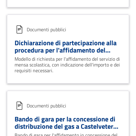
31/07/2016. Termine prenotazione visione luoghi:
27/07/2016.
Documenti pubblici
Dichiarazione di partecipazione alla
procedura per l'affidamento del
servizio di mensa scolastica.
Modello di richiesta per l'affidamento del servizio di
mensa scolastica, con indicazione dell'importo e dei
requisiti necessari.
Documenti pubblici
Bando di gara per la concessione di
distribuzione del gas a Castelvetere
sul Calore
Bando di gara per l'affidamento in concessione del