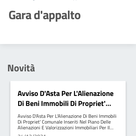
Gara d'appalto
Dettagli della notizia
Novità
Avviso D'Asta Per L'Alienazione
Di Beni Immobili Di Propriet'
Comunale Inseriti Nel Piano
Avviso D'Asta Per L'Alienazione Di Beni Immobili
Delle Alienazioni E
Di Propriet' Comunale Inseriti Nel Piano Delle
Alienazioni E Valorizzazioni Immobiliari Per Il
Valorizzazioni Immobiliari Per Il
Triennio 2021-2023