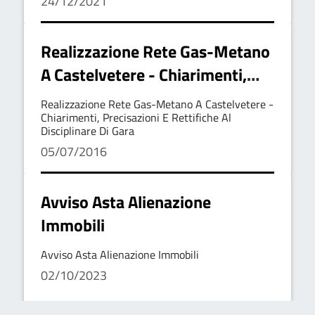
24/12/2021
Triennio 2021-2023
Realizzazione Rete Gas-Metano
A Castelvetere - Chiarimenti,
Precisazioni E Rettifiche Al
Realizzazione Rete Gas-Metano A Castelvetere -
Disciplinare Di Gara
Chiarimenti, Precisazioni E Rettifiche Al
Disciplinare Di Gara
05/07/2016
Avviso Asta Alienazione
Immobili
Avviso Asta Alienazione Immobili
02/10/2023