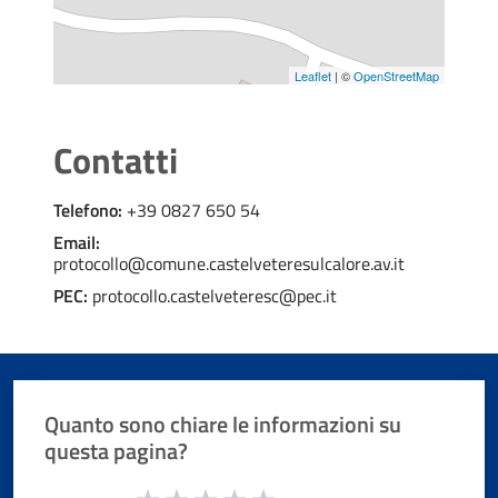
Leaflet
| ©
OpenStreetMap
Contatti
Telefono:
+39 0827 650 54
Email:
protocollo@comune.castelveteresulcalore.av.it
PEC:
protocollo.castelveteresc@pec.it
Quanto sono chiare le informazioni su
questa pagina?
Valuta da 1 a 5 stelle la pagina