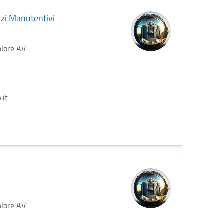
izi Manutentivi
alore AV
.it
alore AV