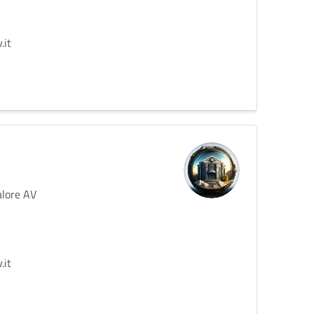
.it
alore AV
.it