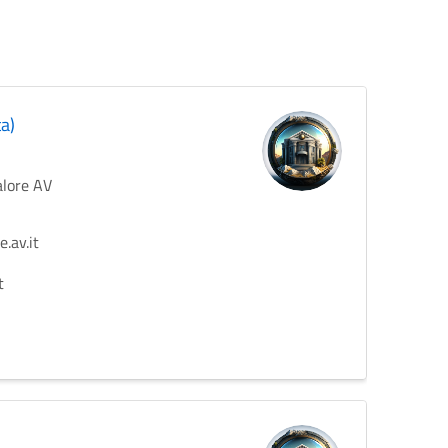
ta)
alore AV
.av.it
t