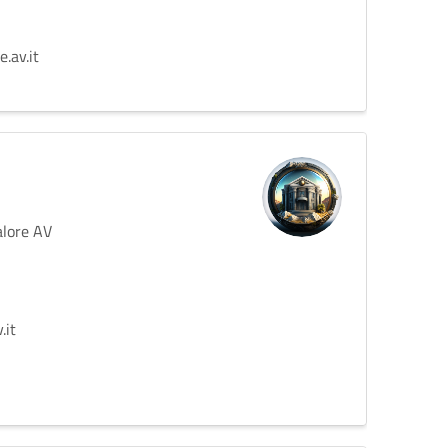
.av.it
alore AV
.it