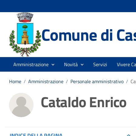
Comune di Cas
Amministrazione
Novità
Servizi
Vivere Ca
Home
/
Amministrazione
/
Personale amministrativo
/
Ca
Cataldo Enrico
INDICE DELLA PAGINA