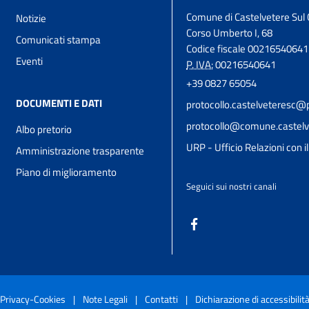
Comune di Castelvetere Sul 
Notizie
Corso Umberto I, 68
Comunicati stampa
Codice fiscale 00216540641
Eventi
P. IVA:
00216540641
+39 0827 65054
DOCUMENTI E DATI
protocollo.castelveteresc@p
protocollo@comune.castelve
Albo pretorio
URP - Ufficio Relazioni con i
Amministrazione trasparente
Piano di miglioramento
Seguici sui nostri canali
Privacy-Cookies
|
Note Legali
|
Contatti
|
Dichiarazione di accessibilit