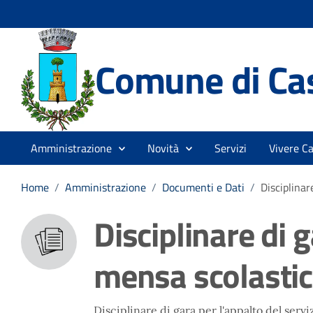
Comune di Cas
Amministrazione
Novità
Servizi
Vivere Ca
Home
/
Amministrazione
/
Documenti e Dati
/
Disciplinar
Disciplinare di g
mensa scolasti
Disciplinare di gara per l'appalto del servi