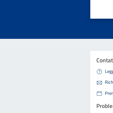
Valuta da 
Contat
Legg
Rich
Pre
Proble