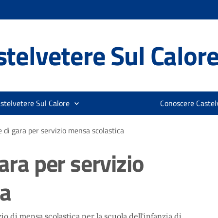
telvetere Sul Calor
stelvetere Sul Calore
Conoscere Castelv
e di gara per servizio mensa scolastica
ara per servizio
ca
zio di mensa scolastica per la scuola dell'infanzia di