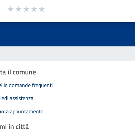
1 a 5 stelle la pagina
Valuta 1 stelle su 5
Valuta 2 stelle su 5
Valuta 3 stelle su 5
Valuta 4 stelle su 5
Valuta 5 stelle su 5
ta il comune
i le domande frequenti
iedi assistenza
nota appuntamento
mi in città