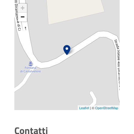
+
−
Leaflet
| ©
OpenStreetMap
Contatti