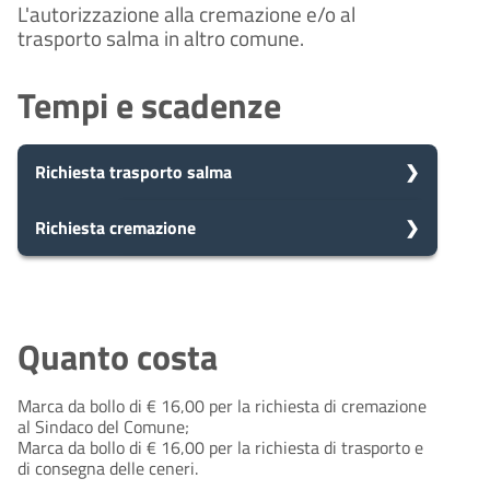
L'autorizzazione alla cremazione e/o al
trasporto salma in altro comune.
Tempi e scadenze
Richiesta trasporto salma
5
Richiesta cremazione
Presa in carico
Dopo aver presentato la tua
giorni
richiesta, il comune avvia il
5
Presa in carico
procedimento e prenderà in carico
Dopo aver presentato la tua
la tua domanda in 5 giorni.
giorni
richiesta, il comune avvia il
Quanto costa
procedimento e prenderà in carico
la tua domanda in 5 giorni.
Marca da bollo di € 16,00 per la richiesta di cremazione
10
Eventuale richiesta di
al Sindaco del Comune;
integrazioni
giorni
Marca da bollo di € 16,00 per la richiesta di trasporto e
10
Durante l'istruttoria, potrebbero
Eventuale richiesta di
di consegna delle ceneri.
essere necessarie integrazioni. Il