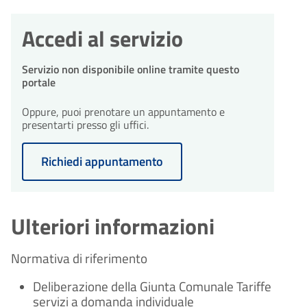
integrazioni
giorni
comune ti invierà una richiesta di
Durante l'istruttoria, potrebbero
integrazioni entro 10 giorni
Accedi al servizio
essere necessarie integrazioni. Il
dall'avvio del procedimento.
comune ti invierà una richiesta di
integrazioni entro 10 giorni
Servizio non disponibile online tramite questo
dall'avvio del procedimento.
portale
30
Conclusione del
procedimento
Oppure, puoi prenotare un appuntamento e
giorni
30
presentarti presso gli uffici.
Il procedimento amministrativo
Conclusione del
sarà concluso entro un massimo
procedimento
giorni
di 30 giorni dalla presentazione
Richiedi appuntamento
Il procedimento amministrativo
dell'istanza.
sarà concluso entro un massimo
di 30 giorni dalla presentazione
dell'istanza.
Ulteriori informazioni
Normativa di riferimento
Deliberazione della Giunta Comunale Tariffe
servizi a domanda individuale