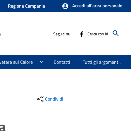
Accedi all'area personale
Regione Campania
e
Seguici su
Cerca con IA
etere sul Calore
Contatti
Tutti gli argomenti...
Condividi
va