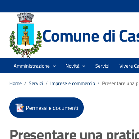
Comune di Cas
Amministrazione
Novità
Servizi
Vivere Ca
Home
/
Servizi
/
Imprese e commercio
/
Presentare una pr
Permessi e documenti
Presentare una pratic