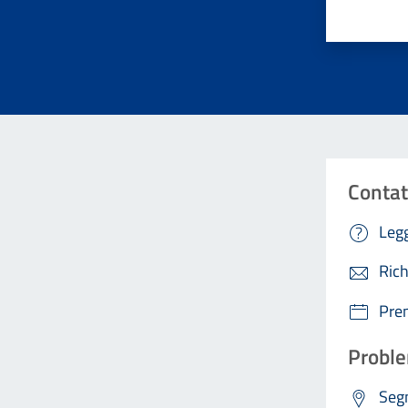
Contat
Legg
Rich
Pre
Proble
Segn