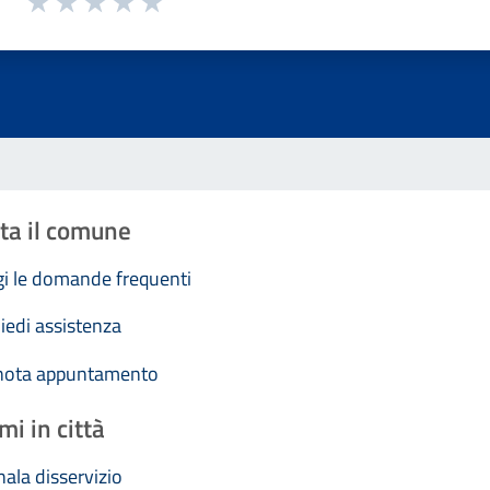
Valuta 1 stelle su 5
Valuta 2 stelle su 5
Valuta 3 stelle su 5
Valuta 4 stelle su 5
Valuta 5 stelle su 5
ta il comune
i le domande frequenti
iedi assistenza
nota appuntamento
mi in città
ala disservizio