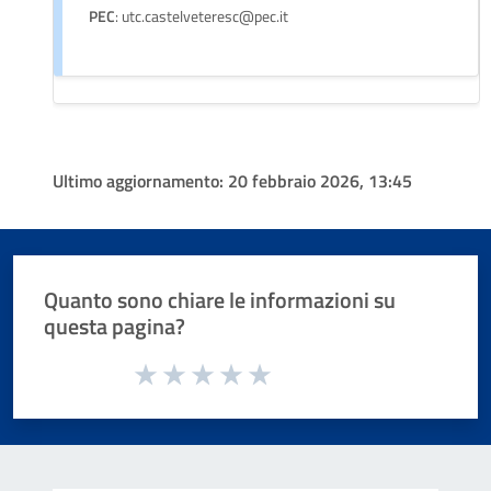
PEC
: utc.castelveteresc@pec.it
Ultimo aggiornamento:
20 febbraio 2026, 13:45
Quanto sono chiare le informazioni su
questa pagina?
Valuta da 1 a 5 stelle la pagina
Valuta 1 stelle su 5
Valuta 2 stelle su 5
Valuta 3 stelle su 5
Valuta 4 stelle su 5
Valuta 5 stelle su 5