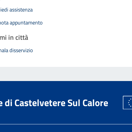
iedi assistenza
nota appuntamento
mi in città
ala disservizio
di Castelvetere Sul Calore