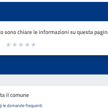
o sono chiare le informazioni su questa pagin
1 a 5 stelle la pagina
Valuta 1 stelle su 5
Valuta 2 stelle su 5
Valuta 3 stelle su 5
Valuta 4 stelle su 5
Valuta 5 stelle su 5
ta il comune
i le domande frequenti