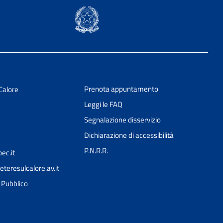
Prenota appuntamento
Calore
Leggi le FAQ
Segnalazione disservizio
Dichiarazione di accessibilità
P.N.R.R.
ec.it
teresulcalore.av.it
Ciao 👋
l Pubblico
Come posso esserti utile?
smart_toy