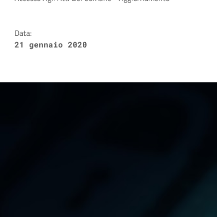
Dettagli della notizia
Data:
21 gennaio 2020