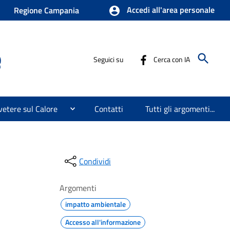
Accedi all'area personale
Regione Campania
e
Seguici su
Cerca con IA
etere sul Calore
Contatti
Tutti gli argomenti...
Condividi
Argomenti
impatto ambientale
Accesso all'informazione