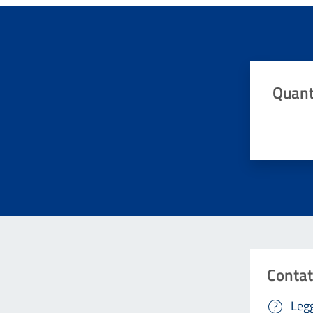
Quant
Valuta da 
Contat
Legg