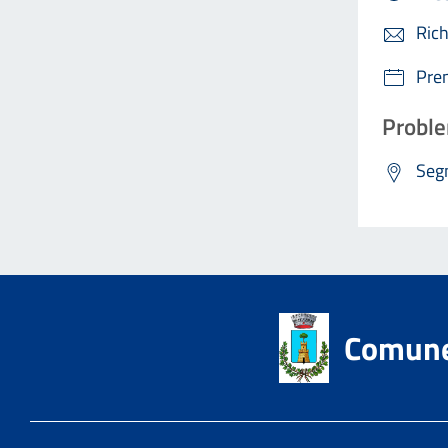
Rich
Pre
Proble
Segn
Comune 