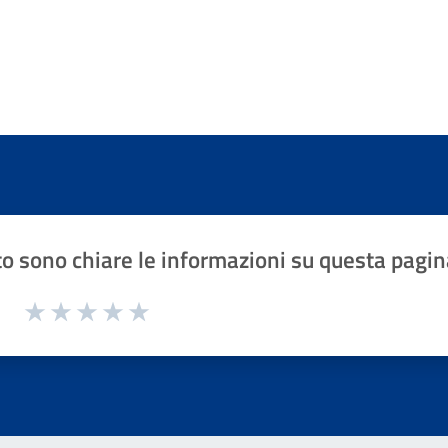
o sono chiare le informazioni su questa pagin
1 a 5 stelle la pagina
Valuta 1 stelle su 5
Valuta 2 stelle su 5
Valuta 3 stelle su 5
Valuta 4 stelle su 5
Valuta 5 stelle su 5