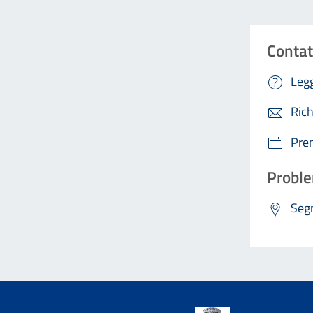
Contat
Legg
Rich
Pre
Proble
Segn