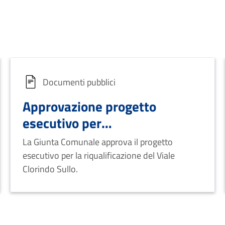
Documenti pubblici
Approvazione progetto
esecutivo per
rifunzionalizzazione e
La Giunta Comunale approva il progetto
riqualificazione Viale Clorindo
esecutivo per la riqualificazione del Viale
Sullo I° Stralcio
Clorindo Sullo.