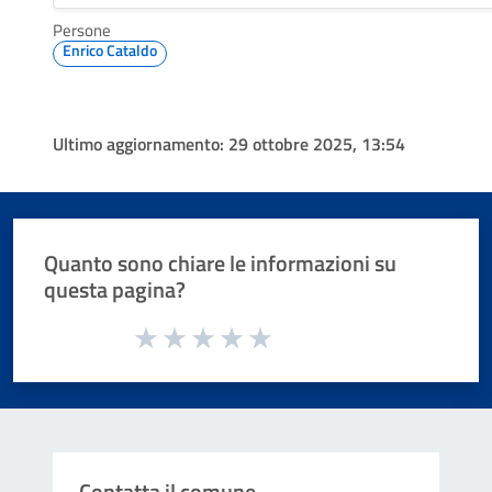
Persone
Enrico Cataldo
Ultimo aggiornamento:
29 ottobre 2025, 13:54
Quanto sono chiare le informazioni su
questa pagina?
Valuta da 1 a 5 stelle la pagina
Valuta 1 stelle su 5
Valuta 2 stelle su 5
Valuta 3 stelle su 5
Valuta 4 stelle su 5
Valuta 5 stelle su 5
Contatta il comune