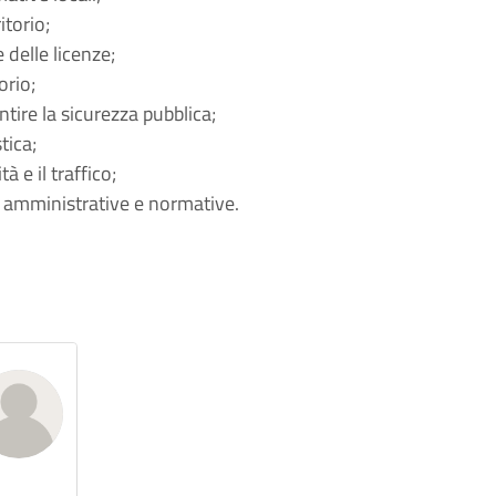
ritorio;
e delle licenze;
orio;
ntire la sicurezza pubblica;
stica;
à e il traffico;
he amministrative e normative.