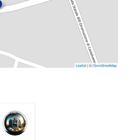
Leaflet
| ©
OpenStreetMap