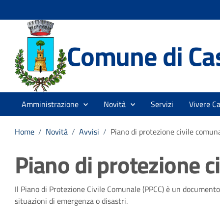
Comune di Cas
Amministrazione
Novità
Servizi
Vivere Ca
Home
/
Novità
/
Avvisi
/
Piano di protezione civile comun
Piano di protezione c
Dettagli della notizia
Il Piano di Protezione Civile Comunale (PPCC) è un documento
situazioni di emergenza o disastri.