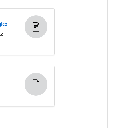
gico
io