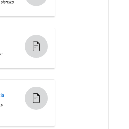
o sismico
co
cia
di