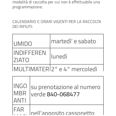
modalità di raccolta per cui non è effettuabile una
programmazione.
CALENDARIO E ORARI VIGENTI PER LA RACCOLTA
DEI RIFIUTI:
martedì' e sabato
UMIDO
INDIFFEREN
lunedì
ZIATO
MULTIMATER
2° e 4° mercoledì
IALE
del mese
CARTA E
1° e 3 mercoledì
INGO
su prenotazione al numero
CARTONE
del mese
MBR
verde
840-068477
ANTI
1° e 3° giovedì del
VETRO
mese
FAR
nell'apposito cassonetto