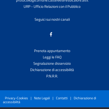
protocollo@comune.castelveteresulcalore.av.it
URP - Ufficio Relazioni con il Pubblico
Seguici sui nostri canali
Prenota appuntamento
Leggi le FAQ
Segnalazione disservizio
Dichiarazione di accessibilità
P.N.R.R.
Privacy-Cookies
|
Note Legali
|
Contatti
|
Dichiarazione di
accessibilità