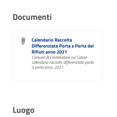
MACI
presso la Farmacia
SCAD
Documenti
PILE
negli appositi contenitori
ESAU
presso i rivenditori o nella
STE
sede comunale
Calendario Raccolta
Differenziata Porta a Porta dei
Rifiuti anno 2021
Comune di Castelvetere sul Calore
calendario raccolta differenziata porta
a porta anno 2021
Luogo