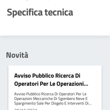
Specifica tecnica
Dettagli della notizia
Novità
Avviso Pubblico Ricerca Di
Operatori Per Le Operazioni
Meccaniche Di Sgombero Neve
Avviso Pubblico Ricerca Di Operatori Per Le
E Spargimento Sale Per Disgelo
Operazioni Meccaniche Di Sgombero Neve E
Spargimento Sale Per Disgelo E Interventi Di
E Interventi Di Protezione Civile
Protezione Civile