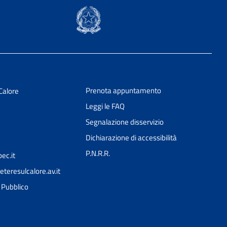
Prenota appuntamento
Calore
Leggi le FAQ
Segnalazione disservizio
Dichiarazione di accessibilità
P.N.R.R.
ec.it
teresulcalore.av.it
Ciao 👋
l Pubblico
Come posso esserti utile?
smart_toy