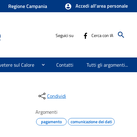
Accedi all'area personale
Regione Campania
e
Seguici su
Cerca con IA
etere sul Calore
Contatti
Tutti gli argomenti...
Condividi
Argomenti
pagamento
comunicazione dei dati