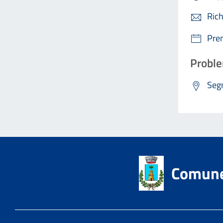
Rich
Pre
Proble
Segn
Comune 