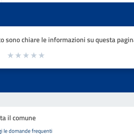
o sono chiare le informazioni su questa pagin
1 a 5 stelle la pagina
Valuta 1 stelle su 5
Valuta 2 stelle su 5
Valuta 3 stelle su 5
Valuta 4 stelle su 5
Valuta 5 stelle su 5
ta il comune
i le domande frequenti