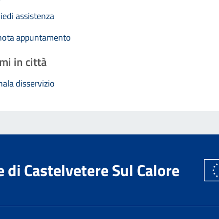
iedi assistenza
nota appuntamento
mi in città
ala disservizio
di Castelvetere Sul Calore