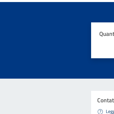
Quant
Valuta da 
Contat
Legg