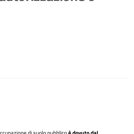
 occupazione di suolo pubblico
è dovuto dal