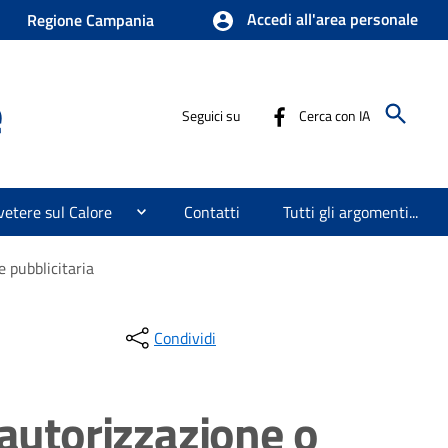
Accedi all'area personale
Regione Campania
e
Seguici su
Cerca con IA
etere sul Calore
Contatti
Tutti gli argomenti...
 pubblicitaria
Condividi
autorizzazione o