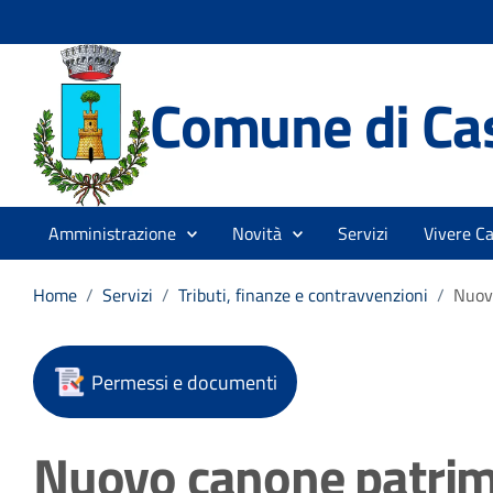
Comune di Cas
Amministrazione
Novità
Servizi
Vivere Ca
Home
/
Servizi
/
Tributi, finanze e contravvenzioni
/
Nuovo
Permessi e documenti
Nuovo canone patrimo