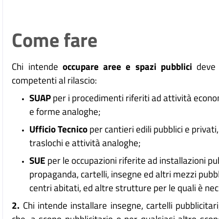
Come fare
Chi intende
occupare aree e spazi pubblici
deve c
competenti al rilascio:
SUAP
per i procedimenti riferiti ad attività eco
e forme analoghe;
Ufficio Tecnico
per cantieri edili pubblici e privati
traslochi e attività analoghe;
SUE
per le occupazioni riferite ad installazioni pub
propaganda, cartelli, insegne ed altri mezzi pubbli
centri abitati, ed altre strutture per le quali è nec
2.
Chi intende installare insegne, cartelli pubblicitari
che, a scopo pubblicitario o per qualsiasi altro sco