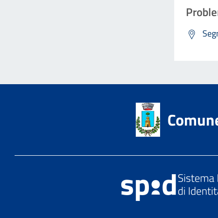
Proble
Segn
Comune 