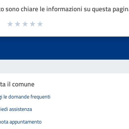
o sono chiare le informazioni su questa pagin
1 a 5 stelle la pagina
Valuta 1 stelle su 5
Valuta 2 stelle su 5
Valuta 3 stelle su 5
Valuta 4 stelle su 5
Valuta 5 stelle su 5
ta il comune
i le domande frequenti
iedi assistenza
nota appuntamento