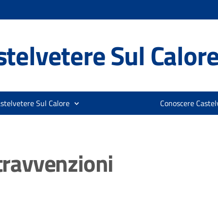
telvetere Sul Calor
stelvetere Sul Calore
Conoscere Castelv
ntravvenzioni