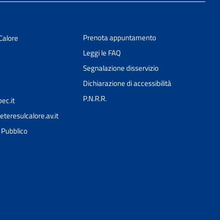
Prenota appuntamento
Calore
Leggi le FAQ
Segnalazione disservizio
Dichiarazione di accessibilità
P.N.R.R.
ec.it
teresulcalore.av.it
Ciao 👋
l Pubblico
Come posso esserti utile?
smart_toy