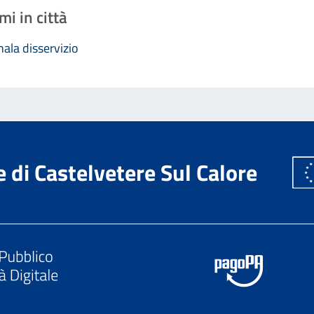
mi in città
ala disservizio
di Castelvetere Sul Calore