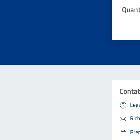
Quant
Valuta da 
Contat
Legg
Rich
Pre