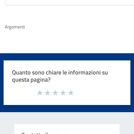
Argomenti
Quanto sono chiare le informazioni su
questa pagina?
Valuta da 1 a 5 stelle la pagina
Valuta 1 stelle su 5
Valuta 2 stelle su 5
Valuta 3 stelle su 5
Valuta 4 stelle su 5
Valuta 5 stelle su 5