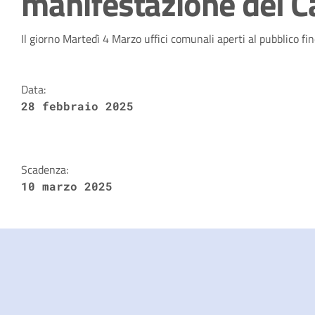
manifestazione del C
Dettagli della notizia
Il giorno Martedì 4 Marzo uffici comunali aperti al pubblico fin
Data:
28 febbraio 2025
Scadenza:
10 marzo 2025