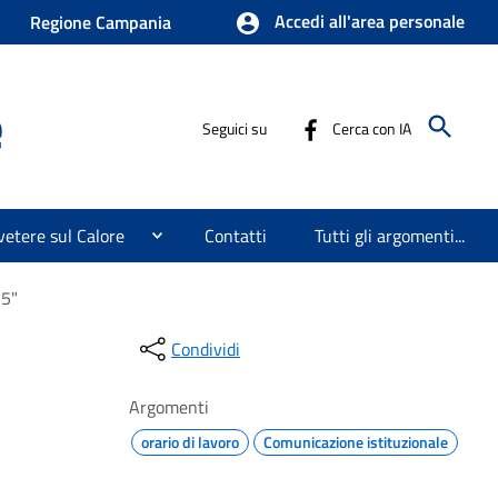
Accedi all'area personale
Regione Campania
e
Seguici su
Cerca con IA
etere sul Calore
Contatti
Tutti gli argomenti...
25"
Condividi
Argomenti
orario di lavoro
Comunicazione istituzionale