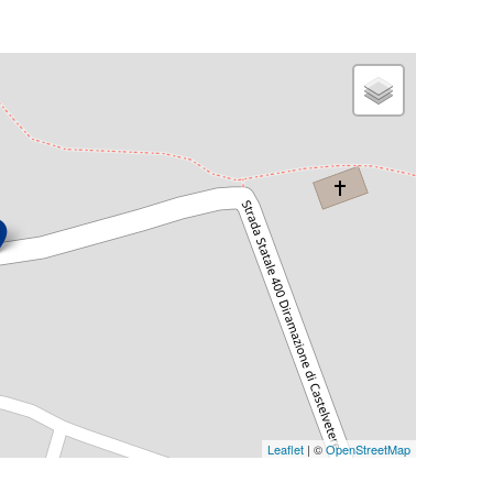
Leaflet
| ©
OpenStreetMap