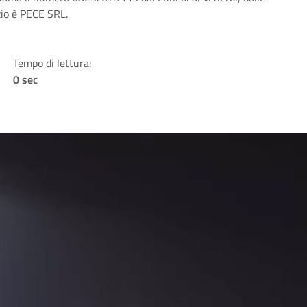
izio è PECE SRL.
Tempo di lettura:
0 sec