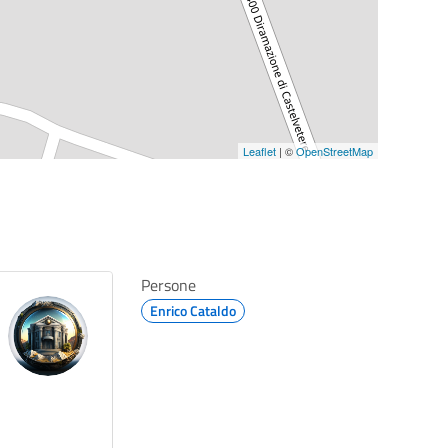
Leaflet
| ©
OpenStreetMap
Persone
Enrico Cataldo