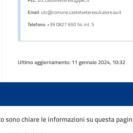
PEC
: utc.castelveteresc@pec.it
Email
: utc@comune.castelveteresulcalore.av.it
Telefono
: +39 0827 650 54 int. 5
Ultimo aggiornamento:
11 gennaio 2024, 10:32
o sono chiare le informazioni su questa pagin
1 a 5 stelle la pagina