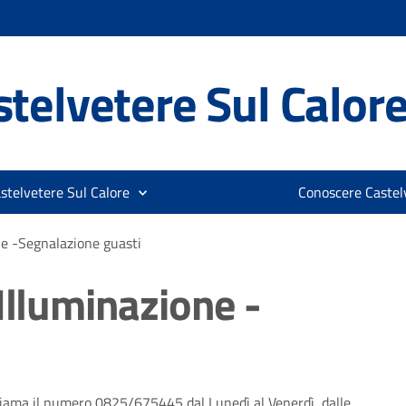
telvetere Sul Calor
stelvetere Sul Calore
Conoscere Castelv
ne -Segnalazione guasti
Illuminazione -
chiama il numero 0825/675445 dal Lunedì al Venerdì, dalle