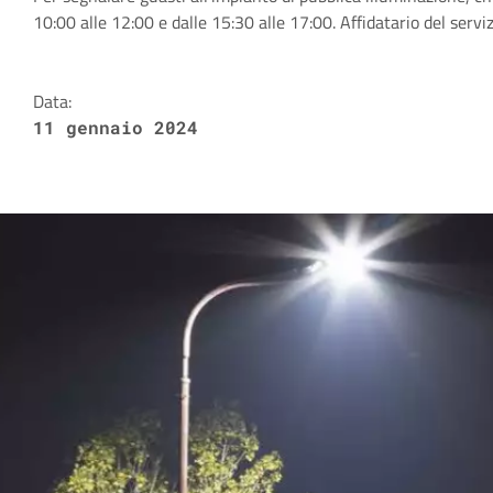
Dettagli della notizia
10:00 alle 12:00 e dalle 15:30 alle 17:00. Affidatario del serv
Data:
11 gennaio 2024