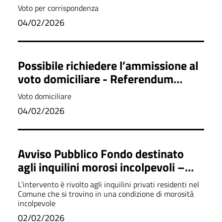
- Referendum Popolare
Voto per corrispondenza
Confermativo
04/02/2026
Possibile richiedere l’ammissione al
voto domiciliare - Referendum
Popolare Confermativo in
Voto domiciliare
programma domenica 22 e lunedì 23
04/02/2026
marzo 2026
Avviso Pubblico Fondo destinato
agli inquilini morosi incolpevoli –
Annualità 2026
L’intervento è rivolto agli inquilini privati residenti nel
Comune che si trovino in una condizione di morosità
incolpevole
02/02/2026