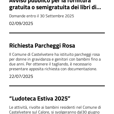
Avviso pubblico per la fornitura
gratuita o semigratuita dei libri di
testo A.S. 2025/2026
Domande entro il 30 Settembre 2025
02/09/2025
Richiesta Parcheggi Rosa
Il Comune di Castelvetere ha istituito parcheggi rosa
per donne in gravidanza e genitori con bambini fino a
due anni. Per ottenere il tagliando, è necessario
presentare apposita richiesta con documentazione.
22/07/2025
“Ludoteca Estiva 2025”
Le attività, rivolte ai bambini residenti nel Comune di
Castelvetere sul Calore, si svolgeranno dal30 giugno