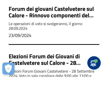
Forum dei giovani Castelvetere sul
Calore - Rinnovo componenti del
Nucleo di Coordinamento del
Le operazioni di voto si svolgeranno, il giorno
"Forum dei Giovani"
28.09.2024
23/09/2024
Elezioni Forum dei Giovani di
Castelvetere sul Calore - 28
Settembre 2024: Voto in Presenza e
Elezioni Forum Giovani Castelvetere - 28 Settembre
Telematico
2024: Voto in sala consiliare dalle 9:00 alle 13:00 e
dalle 15:00 alle 18:00. Opzione telematica disponibile
fino alle 16:00 con richiesta entro il 26/09/2024.
23/09/2024