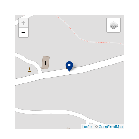
+
−
Leaflet
| ©
OpenStreetMap